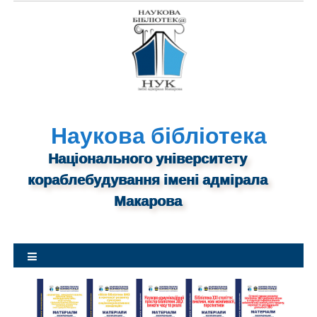
S
k
i
p
t
o
c
o
Наукова бібліотека
n
Національного університету
t
кораблебудування імені адмірала
e
n
Макарова
t