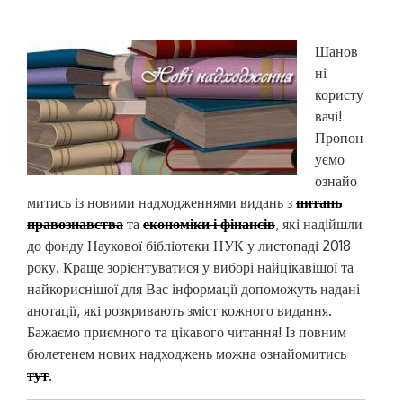
Шанов
ні
користу
вачі!
Пропон
уємо
ознайо
митись із новими надходженнями видань з
питань
правознавства
та
економіки і фінансів
, які надійшли
до фонду Наукової бібліотеки НУК у листопаді 2018
року. Краще зорієнтуватися у виборі найцікавішої та
найкориснішої для Вас інформації допоможуть надані
анотації, які розкривають зміст кожного видання.
Бажаємо приємного та цікавого читання! Із повним
бюлетенем нових надходжень можна ознайомитись
тут
.