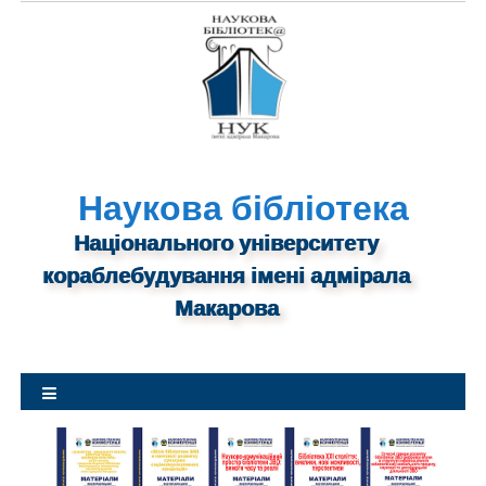
S
k
i
p
t
o
c
o
Наукова бібліотека
n
Національного університету
t
кораблебудування імені адмірала
e
n
Макарова
t