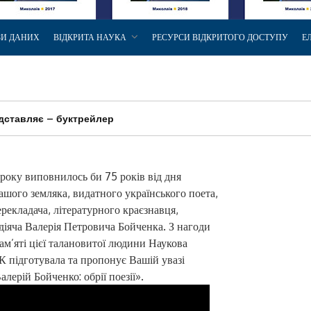
ЗИ ДАНИХ
ВІДКРИТА НАУКА
РЕСУРСИ ВІДКРИТОГО ДОСТУПУ
Е
едставляє – буктрейлер
 року виповнилось би 75 років від дня
шого земляка, видатного українського поета,
ерекладача, літературного краєзнавця,
діяча Валерія Петровича Бойченка. З нагоди
м’яті цієї талановитої людини Наукова
К підготувала та пропонує Вашій увазі
лерій Бойченко: обрії поезії».