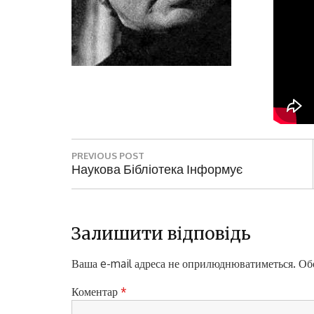
Н
PREVIOUS POST
а
P
Наукова Бібліотека Інформує
R
в
E
і
V
I
Залишити відповідь
г
O
а
U
Ваша e-mail адреса не оприлюднюватиметься.
Обо
S
ц
P
Коментар
*
і
O