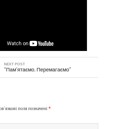
Цифро
NEXT POST
N
“Пам’ятаємо. Перемагаємо”
E
X
T
P
O
S
в’язкові поля позначені
*
T
: