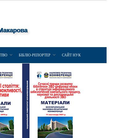
 Макарова
ЦТВО
БІБЛІО-РЕПОРТЕР
САЙТ НУК