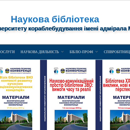
Наукова бібліотека
верситету кораблебудування імені адмірала
ПОСЛУГИ
НАУКОВА ДІЯЛЬНІСТЬ
БІБЛІО-ПРОФІ
СПІВРОБІТНИ