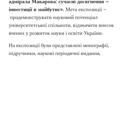
адмірала Макарова: сучасні досягнення –
інвестиції в майбутнє».
Мета експозиції –
продемонструвати науковий потенціал
університетської спільноти, відзначити внесок
вчених у розвиток науки і освіти України.
На експозиції були представлені монографії,
підручники, наукові періодичні видання,
матеріали конференцій, література іноземними
мовами та видання – переможці різних
конкурсів, авторами яких є як науковці зі
світовим ім’ям, так і молоді вчені університету.
Фотозвіт:
https://1drv.ms/a/c/eb53982cbbf80785/Egs
_IIM-
T21Cprx9LI0wGJoBC4WzmnQKJEW6AVT1oC
PF_w?e=ozdm1t