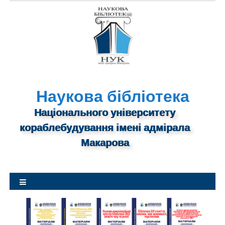
S
k
i
p
t
o
c
o
Наукова бібліотека
n
Національного університету
t
кораблебудування імені адмірала
e
n
Макарова
t