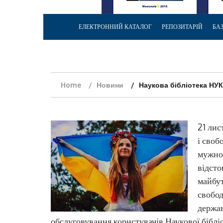
ЕЛЕКТРОННИЙ КАТАЛОГ
РЕПОЗИТАРІЙ
БА
Home
Новини
Наукова бібліотека НУК
21 лис
і своб
мужнос
відсто
майбут
свобод
держав
обслуговування користувачів Наукової бібл