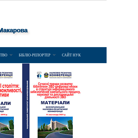
 Макарова
ЦТВО
БІБЛІО-РЕПОРТЕР
САЙТ НУК