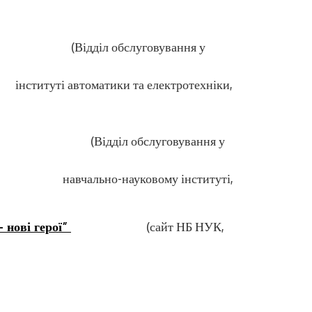
уговування у
и та електротехніки,
уговування у
вому інституті,
– нові герої”
(сайт НБ НУК,