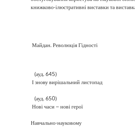
книжково-ілюстративні виставки та виставк
Майдан. Революція Гідності
(ауд. 645)
І знову вирішальний листопад
(ауд. 650)
Нові часи – нові герої
( Відділ обсл
Навчально-науковому
гуманітарному 