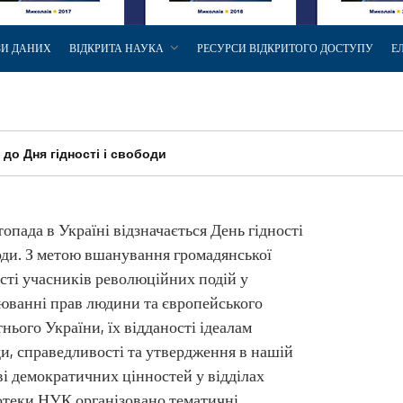
ЗИ ДАНИХ
ВІДКРИТА НАУКА
РЕСУРСИ ВІДКРИТОГО ДОСТУПУ
Е
 до Дня гідності і свободи
топада в Україні відзначається День гідності
оди. З метою вшанування громадянської
ті учасників революційних подій у
юванні прав людини та європейського
нього України, їх відданості ідеалам
и, справедливості та утвердження в нашій
і демократичних цінностей у відділах
іотеки НУК організовано тематичні