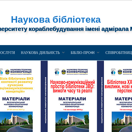
Наукова бібліотека
верситету кораблебудування імені адмірала
ПОСЛУГИ
НАУКОВА ДІЯЛЬНІСТЬ
БІБЛІО-ПРОФІ
СПІВРОБІТНИ