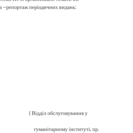
а –репортаж періодичних видань:
Цифров
уговування у
інституті, пр.