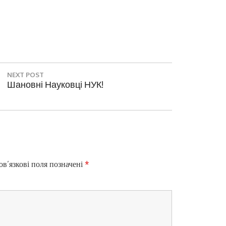
NEXT POST
N
Шановні Науковці НУК!
E
X
T
P
O
S
T
в’язкові поля позначені
*
: