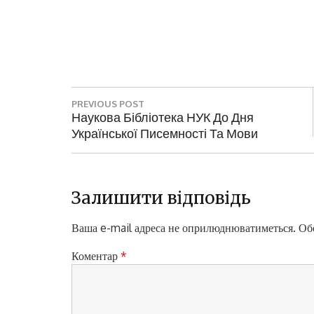
Н
PREVIOUS POST
а
P
Наукова Бібліотека НУК До Дня
R
Української Писемності Та Мови
в
E
і
V
I
г
O
Залишити відповідь
а
U
S
Ваша e-mail адреса не оприлюднюватиметься.
Обо
ц
P
і
O
Коментар
*
S
я
T
з
: