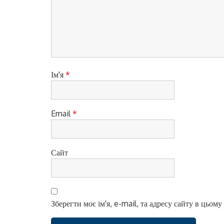
а
п
и
с
і
Ім'я
*
в
Email
*
Сайт
Зберегти моє ім'я, e-mail, та адресу сайту в цьом