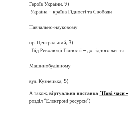
Героїв України, 9)
Україна – країна Гідності та Свободи
(Відділ обсл
Навчально-науковому
інституті автоматик
пр. Центральний, 3)
Від Революції Гідності – до гідного життя
(Відділ обсл
Машинобудівному
навчально-науко
вул. Кузнецька, 5)
А також,
віртуальна виставка
“Нові часи 
розділ “Електроні ресурси”)