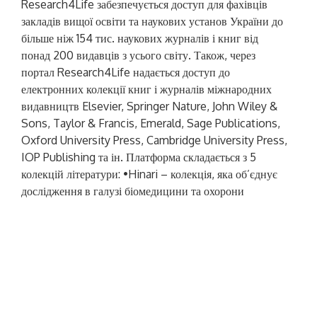
Research4Life забезпечується доступ для фахівців
закладів вищої освіти та наукових установ України до
більше ніж 154 тис. наукових журналів і книг від
понад 200 видавців з усього світу. Також, через
портал Research4Life надається доступ до
електронних колекції книг і журналів міжнародних
видавництв Elsevier, Springer Nature, John Wiley &
Sons, Taylor & Francis, Emerald, Sage Publications,
Oxford University Press, Cambridge University Press,
IOP Publishing та ін. Платформа складається з 5
колекцій літератури: •Hinari
– колекція, яка об’єднує
дослідження в галузі біомедицини та охорони
здоров’я; •AGORA
– колекція, яка об’єднує
дослідження в галузі сільського господарства; •OARE
– колекція, в якій представлені інформаційні ресурси з
навколишнього середовища, включаючи екологію,
географію, енергетику та ін. •ARDI
– колекція, що
надає доступ до науково-технічної інформації; •GOALI
– колекція, яка об’єднує дослідження в галузі права та