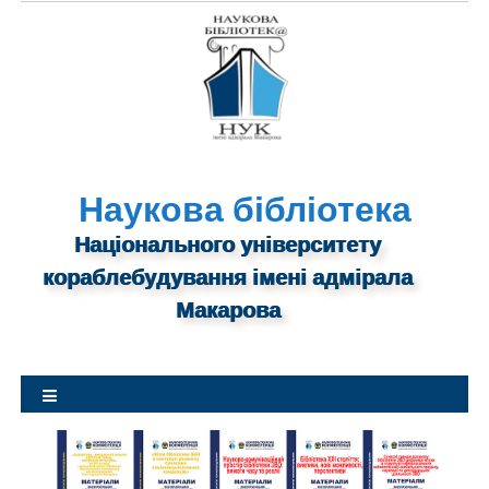
S
k
i
p
t
o
c
o
Наукова бібліотека
n
Національного університету
t
кораблебудування імені адмірала
e
n
Макарова
t