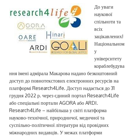
До уваги
наукової
спільноти та
всіх
зацікавлених!
Національном
у
університету
кораблебудува
ння імені адмірала Макарова надано безкоштовний
доступ до повнотекстових електронних ресурсів на
платформі Research4Life. Доступ надається до 31
грудня 2022 р. через єдиний портал Research4Life
або спеціальні портали AGORA або ARDI.
Research4Life – найбільша у світі платформа
науково-технічної, природничої, медичної та
суспільно-політичної літератури від провідних
міжнародних видавців. У межах платформи