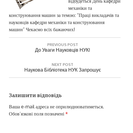
відбудеться День кафедри
механіки та
конструювання машин за темою: “Праці викладачів та
науковців кафедри механіки та конструювання
машин” Чекаємо всіх бажаючих!
Н
PREVIOUS POST
а
P
До Уваги Науковців НУК!
R
в
E
і
NEXT POST
V
N
Наукова Бібліотека НУК Запрошує
г
I
E
O
а
X
U
T
ц
S
P
Залишити відповідь
P
і
O
O
S
я
Ваша e-mail адреса не оприлюднюватиметься.
S
T
Обов’язкові поля позначені
*
з
T
:
:
а
Коментар
*
п