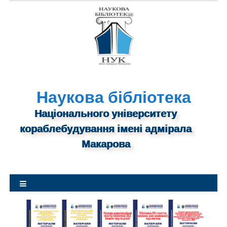
S
k
i
p
t
o
c
o
Наукова бібліотека
n
Національного університету
t
кораблебудування імені адмірала
e
n
Макарова
t