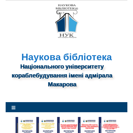
S
k
i
p
t
o
c
o
Наукова бібліотека
n
Національного університету
t
кораблебудування імені адмірала
e
n
Макарова
t