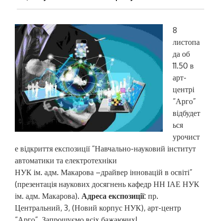
8
листопа
да об
11.50 в
арт-
центрі
“Арго”
відбудет
ься
урочист
е відкриття експозиції “Навчально-науковий інститут
автоматики та електротехніки
НУК ім. адм. Макарова –драйвер інновацій в освіті”
(презентація наукових досягнень кафедр НН ІАЕ НУК
ім. адм. Макарова).
Адреса експозиції:
пр.
Центральний, 3, (Новий корпус НУК), арт-центр
“Арго”. Запрошуємо всіх бажаючих!