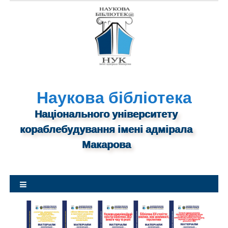
S
k
i
p
t
o
c
o
Наукова бібліотека
n
Національного університету
t
кораблебудування імені адмірала
e
n
Макарова
t