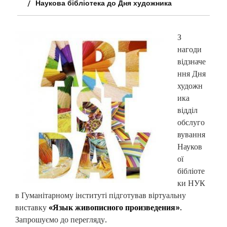
Наукова бібліотека до Дня художника
З
нагоди
відзначе
ння Дня
художн
ика
відділ
обслуго
вування
Науков
ої
бібліоте
ки НУК
в Гуманітарному інституті підготував віртуальну
виставку
«Язык живописного произведения».
Запрошуємо до перегляду.