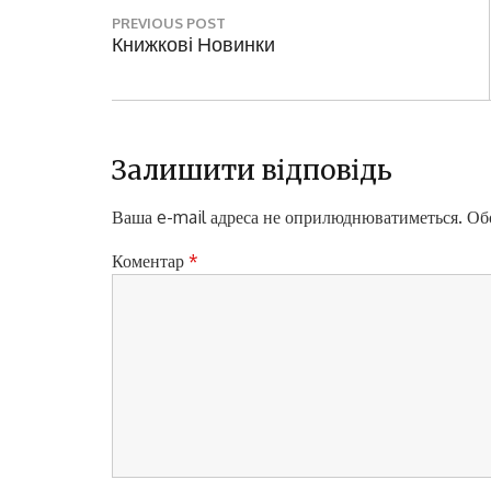
Н
PREVIOUS POST
а
P
Книжкові Новинки
R
в
E
і
V
I
г
O
Залишити відповідь
а
U
S
Ваша e-mail адреса не оприлюднюватиметься.
Обо
ц
P
і
O
Коментар
*
S
я
T
з
:
а
п
и
с