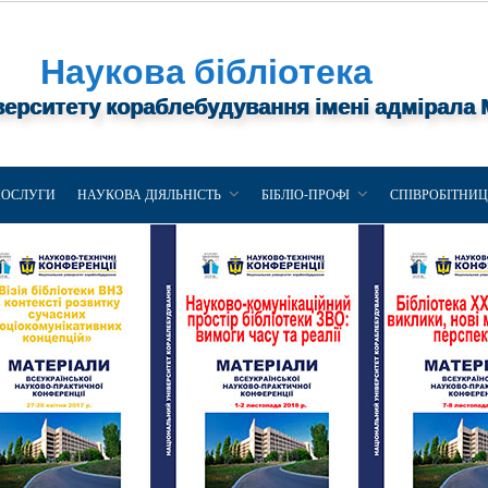
Наукова бібліотека
верситету кораблебудування імені адмірала
ПОСЛУГИ
НАУКОВА ДІЯЛЬНІСТЬ
БІБЛІО-ПРОФІ
СПІВРОБІТНИ