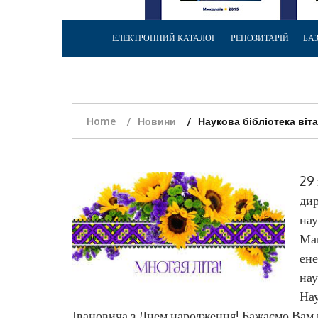
ЕЛЕКТРОННИЙ КАТАЛОГ
РЕПОЗИТАРІЙ
БА
Home
Новини
Наукова бібліотека віт
29 
ди
нау
Мак
ене
нау
Нау
Івановича з Днем народження! Бажаємо Вам м