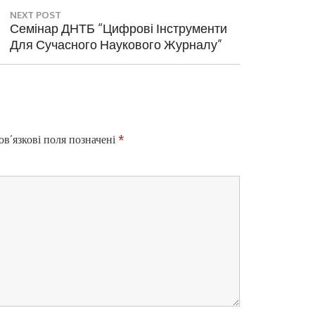
NEXT POST
N
Семінар ДНТБ “Цифрові Інструменти
E
Для Сучасного Наукового Журналу”
X
T
P
O
S
T
в’язкові поля позначені
*
: