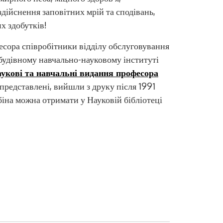
здійснення заповітних мрій та сподівань,
х здобутків!
сора співробітники відділу обслуговування
будівному навчально-науковому інституті
укові та навчальні видання професора
і представлені, вийшли з друку після 1991
Цифро
рбіна можна отримати у Науковій бібліотеці