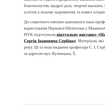
благополуччя, щедрої долі, творчої наснаги, 
успіхів у всьому задуманому та нових плідни
До славетного ювілею шановного пана профе
користувачів Наукової бібліотеки у Машино
НУК підготували
віртуальну виставку «На
Сергія Івановича Сербіна»
. Матеріали, як
року. Ці та інші видання професора С. І. Се
за адресою вул. Кузнецька, 5.