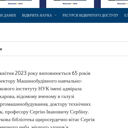
ЗИ ДАНИХ
ВІДКРИТА НАУКА
РЕСУРСИ ВІДКРИТОГО ДОСТУПУ
Е
ає
квітня 2023 року виповнюється 65 років
ректору Машинобудівного навчально-
кового інституту НУК імені адмірала
арова, відомому вченому в галузі
ргомашинобудування, доктору технічних
к, професору Сергію Івановичу Сербіну.
кова бібліотека щиросердечно вітає Сергія
ирного неба, міцного здоров’я,