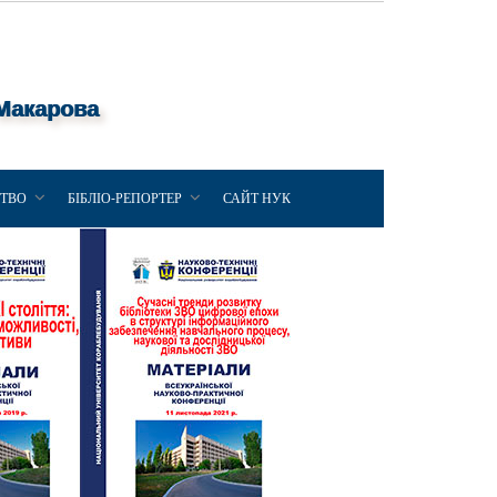
 Макарова
ЦТВО
БІБЛІО-РЕПОРТЕР
САЙТ НУК