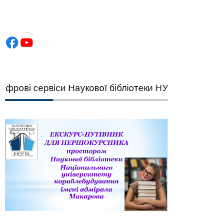
Facebook
YouTube
ві сервіси Наукової бібліотеки НУК — швидкий п