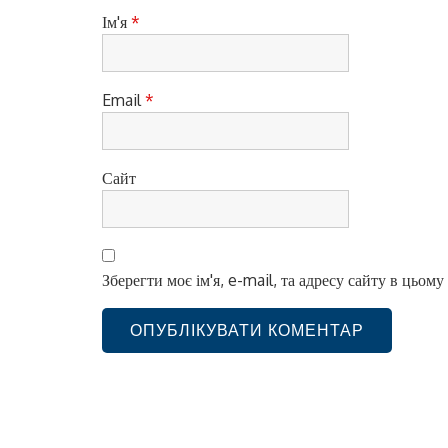
і
Ім'я
*
в
Email
*
Сайт
Зберегти моє ім'я, e-mail, та адресу сайту в цьом