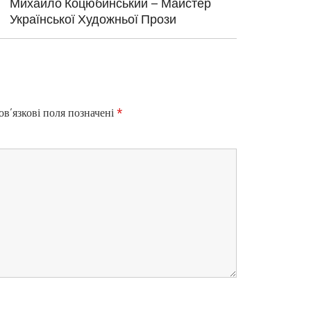
N
Михайло Коцюбинський – Майстер
E
Української Художньої Прози
X
T
P
O
S
T
в’язкові поля позначені
*
: