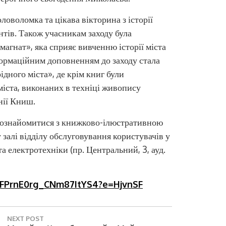
ловоломка та цікава вікторина з історії
нтів. Також учасникам заходу була
агнат», яка сприяє вивченню історії міста
формаційним доповненням до заходу стала
дного міста», де крім книг були
міста, виконаних в техніці живопису
Цифрові сервіси Н
нії Книш.
та ознайомитися з книжково-ілюстративною
залі відділу обслуговування користувачів у
 електротехніки (пр. Центральний, 3, ауд.
smFPrnE0rg_CNm87ItYS4?e=HjvnSF
NEXT POST