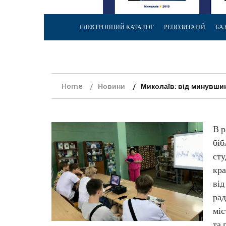
ЕЛЕКТРОННИЙ КАТАЛОГ
РЕПОЗИТАРІЙ
БА
Home
Новини
Миколаїв: від минувши
В р
біб
сту
кра
від
рад
міс
та 