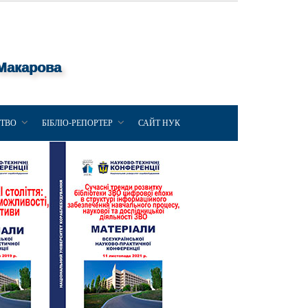
 Макарова
ЦТВО
БІБЛІО-РЕПОРТЕР
САЙТ НУК