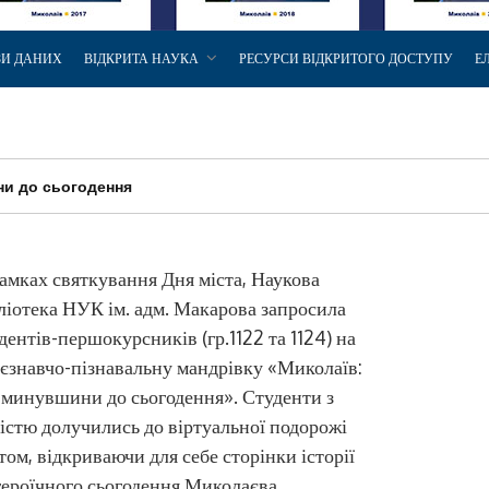
ЗИ ДАНИХ
ВІДКРИТА НАУКА
РЕСУРСИ ВІДКРИТОГО ДОСТУПУ
Е
ни до сьогодення
амках святкування Дня міста, Наукова
ліотека НУК ім. адм. Макарова запросила
дентів-першокурсників (гр.1122 та 1124) на
єзнавчо-пізнавальну мандрівку «Миколаїв:
 минувшини до сьогодення». Студенти з
істю долучились до віртуальної подорожі
том, відкриваючи для себе сторінки історії
героїчного сьогодення Миколаєва.