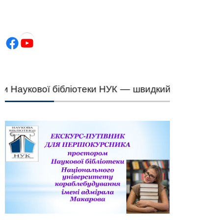
Facebook
YouTube
аукової бібліотеки НУК — швидкий підбір науков