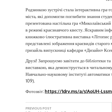
Родзинкою зустрічі стала інтерактивна гра-го
міста, які допомогли поглибити знання студе
презентована настільна гра «Миколаївський м
в режимі краєзнавчого квесту. Яскравим ін
книжково-ілюстративна виставка «Літопис рі
представлені зображення краєвидів старого 
гризайль випускниці кафедри «Дизайн» Ксе
Друзі! Запрошуємо завітати до бібліотеки 
виставкою, яка демонструється в читальному 
Навчально-науковому інституті автоматики та
109).
Фотозвіт:
https://1drv.ms/a/s!AoUH-Ls
Н
PREVIOUS POST