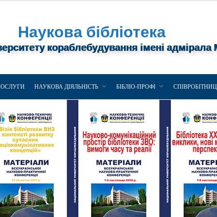
Наукова бібліотека
верситету кораблебудування імені адмірала
ПОСЛУГИ
НАУКОВА ДІЯЛЬНІСТЬ
БІБЛІО-ПРОФІ
СПІВРОБІТНИ