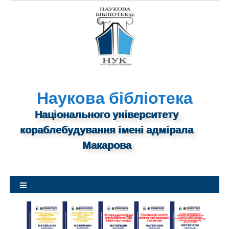
S
k
i
p
t
o
c
o
Наукова бібліотека
n
Національного університету
t
кораблебудування імені адмірала
e
n
Макарова
t