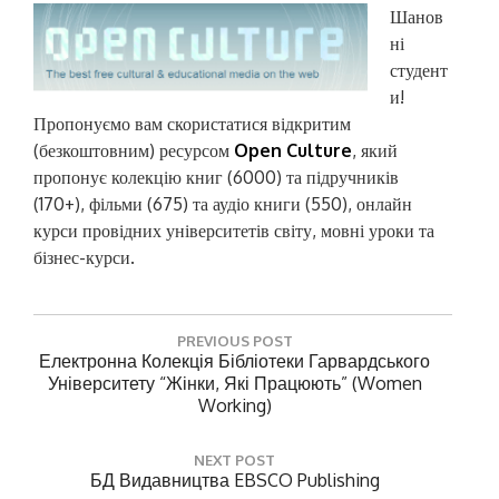
Шанов
ні
студент
и!
Пропонуємо вам скористатися відкритим
(безкоштовним) ресурсом
Open Culture
, який
пропонує колекцію книг (6000) та підручників
(170+), фільми (675) та аудіо книги (550), онлайн
курси провідних університетів світу, мовні уроки та
бізнес-курси.
Н
PREVIOUS POST
а
P
Електронна Колекція Бібліотеки Гарвардського
R
Університету “Жінки, Які Працюють” (Women
в
E
Working)
і
V
г
I
NEXT POST
O
а
N
БД Видавництва EBSCO Publishing
U