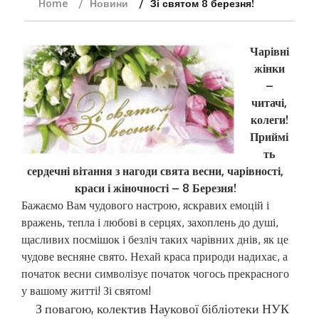
Home
Новини
Зі святом 8 березня!
Чарівні
жінки
–
читачі,
колеги!
Приймі
ть
сердечні вітання з нагоди свята весни, чарівності,
краси і жіночності – 8 Березня!
Бажаємо Вам чудового настрою, яскравих емоцій і
вражень, тепла і любові в серцях, захоплень до душі,
щасливих посмішок і безліч таких чарівних днів, як це
чудове весняне свято. Нехай краса природи надихає, а
початок весни символізує початок чогось прекрасного
у вашому житті! Зі святом!
З повагою, колектив Наукової бібліотеки НУК