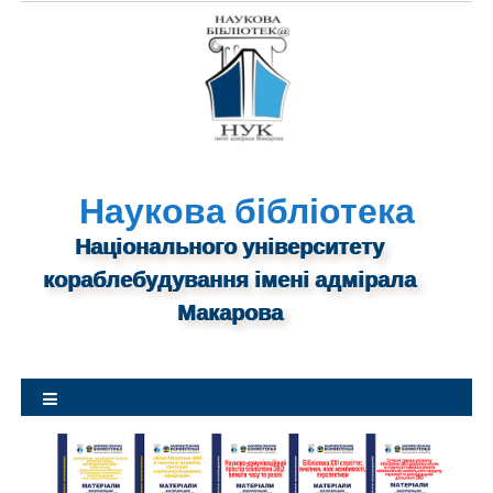
S
k
i
p
t
o
c
o
Наукова бібліотека
n
Національного університету
t
кораблебудування імені адмірала
e
n
Макарова
t