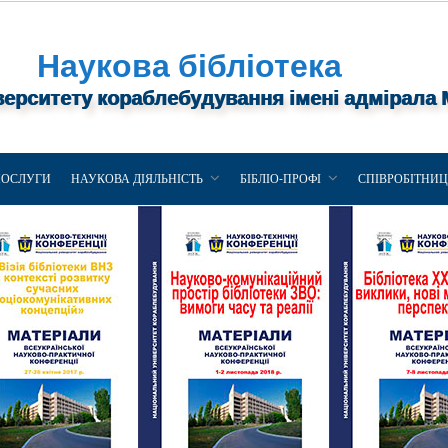
Наукова бібліотека
верситету кораблебудування імені адмірала
ПОСЛУГИ
НАУКОВА ДІЯЛЬНІСТЬ
БІБЛІО-ПРОФІ
СПІВРОБІТНИ