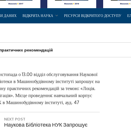
ЗИ ДАНИХ
ВІДКРИТА НАУКА
РЕСУРСИ ВІДКРИТОГО ДОСТУПУ
Е
практичних рекомендацій
истопада о 13.00 відділ обслуговування Наукової
ліотеки в Машинобудівному інституті запрошує на
ину практичних рекомендацій за темою: «Лоція.
ігація». Місце проведення: навчальний корпус
 в Машинобудівному інституті, ауд. 47
NEXT POST
N
Наукова Бібліотека НУК Запрошує
E