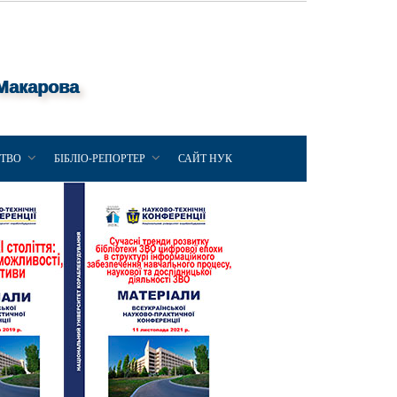
 Макарова
ЦТВО
БІБЛІО-РЕПОРТЕР
САЙТ НУК