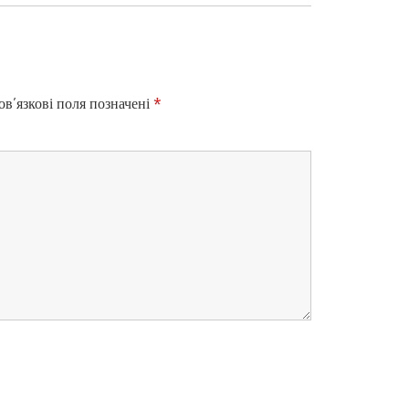
X
T
P
O
S
в’язкові поля позначені
*
T
:
Цифрові сервіси Н