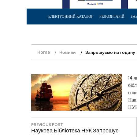
ЕЛЕКТРОННИЙ КАТАЛОГ
РЕПОЗИТАРІЙ
БА
Home
Новини
Запрошуємо на годину 
14 л
біб
год
Нав
НУК
Н
PREVIOUS POST
а
P
Наукова Бібліотека НУК Запрошує
R