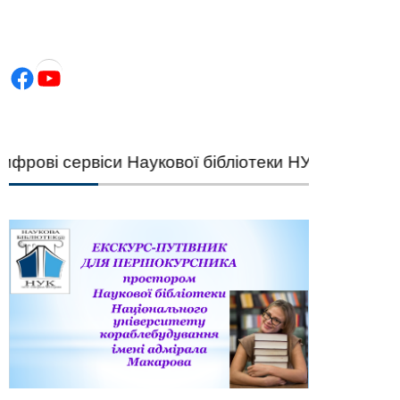
Facebook
YouTube
ові сервіси Наукової бібліотеки НУК — швидкий п