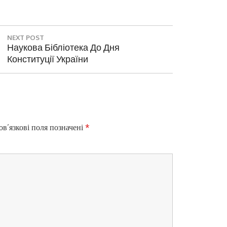
NEXT POST
N
Наукова Бібліотека До Дня
E
Конституції України
X
T
Цифр
P
O
S
T
в’язкові поля позначені
*
: