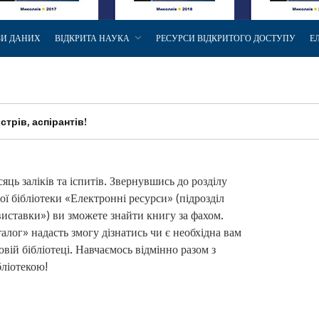
ЗИ ДАНИХ
ВІДКРИТА НАУКА
РЕСУРСИ ВІДКРИТОГО ДОСТУПУ
Е
стрів, аспірантів!
яць заліків та іспитів. Звернувшись до розділу
ої бібліотеки «Електронні ресурси» (підрозділ
виставки») ви зможете знайти книгу за фахом.
талог» надасть змогу дізнатись чи є необхідна вам
овій бібліотеці. Навчаємось відмінно разом з
ліотекою!