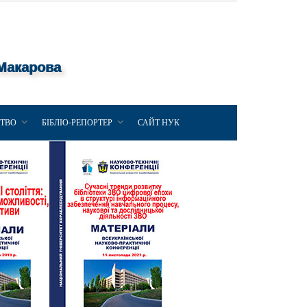
 Макарова
ЦТВО
БІБЛІО-РЕПОРТЕР
САЙТ НУК