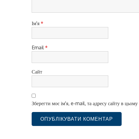
и
с
і
Ім'я
*
в
Email
*
Сайт
Зберегти моє ім'я, e-mail, та адресу сайту в цьом