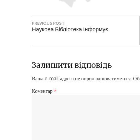
Н
PREVIOUS POST
а
P
Наукова Бібліотека Інформує
R
в
E
і
V
I
г
O
Залишити відповідь
а
U
S
Ваша e-mail адреса не оприлюднюватиметься.
Обо
ц
P
і
O
Коментар
*
S
я
T
з
:
а
п