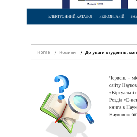
ЕЛЕКТРОННИЙ КАТАЛОГ
РЕПОЗИТАРІЙ
БА
Home
Новини
До уваги студентів, магі
Червень – міс
сайту Науков
«Віртуальні 
Розділ «Е-ка
книга в Наук
Науковою біб