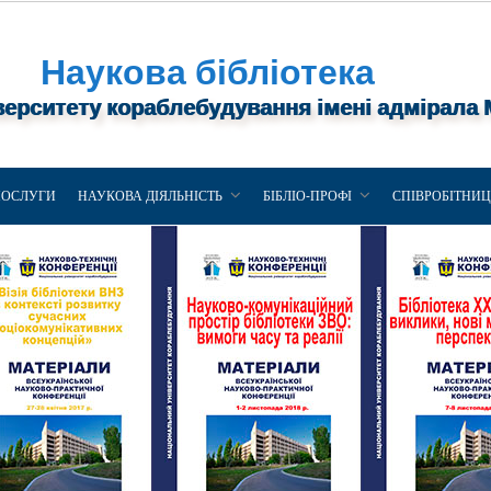
Наукова бібліотека
верситету кораблебудування імені адмірала
ПОСЛУГИ
НАУКОВА ДІЯЛЬНІСТЬ
БІБЛІО-ПРОФІ
СПІВРОБІТНИ