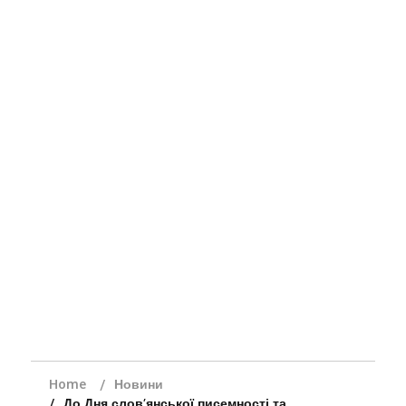
Home
Новини
До Дня слов’янської писемності та