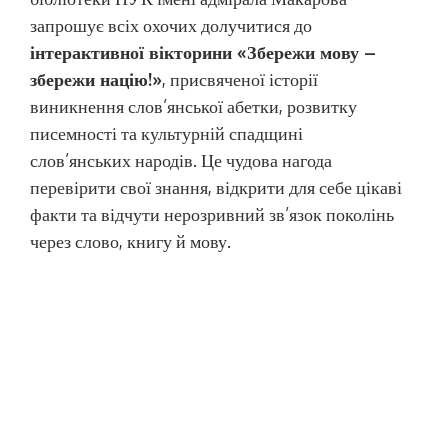
запрошує всіх охочих долучитися до
інтерактивної вікторини «Збережи мову –
збережи націю!»
, присвяченої історії
виникнення слов’янської абетки, розвитку
писемності та культурній спадщині
слов’янських народів. Це чудова нагода
перевірити свої знання, відкрити для себе цікаві
факти та відчути нерозривний зв’язок поколінь
через слово, книгу й мову.
Для участі у вікторині перейдіть за посиланням
https://interacty.me/projects/2876e2d9a0
008fd7
, уважно прочитайте запитання та
оберіть одну правильну відповідь. Вікторина
доступна онлайн у зручний для вас час.
Запрошуємо до інтелектуальної подорожі