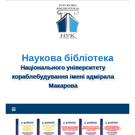
S
k
i
p
t
o
c
o
Наукова бібліотека
n
Національного університету
t
кораблебудування імені адмірала
e
n
Макарова
t