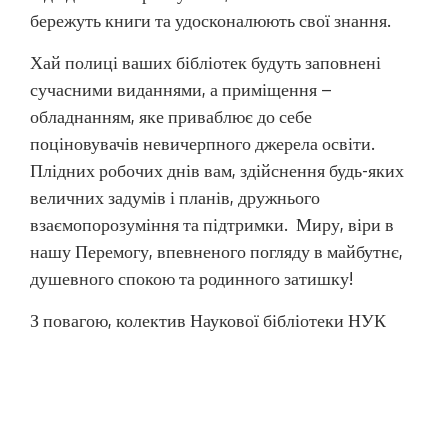
бережуть книги та удосконалюють свої знання.
Хай полиці ваших бібліотек будуть заповнені
сучасними виданнями, а приміщення –
обладнанням, яке приваблює до себе
поціновувачів невичерпного джерела освіти.
Плідних робочих днів вам, здійснення будь-яких
величних задумів і планів, дружнього
взаємопорозуміння та підтримки. Миру, віри в
нашу Перемогу, впевненого погляду в майбутнє,
душевного спокою та родинного затишку!
З повагою, колектив Наукової бібліотеки НУК
ім. адм. Макарова
Н
PREVIOUS POST
а
P
30 Вересня – Всеукраїнський День Бібліотек