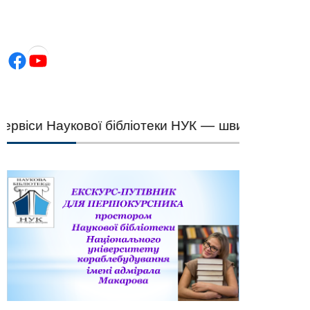
Facebook
YouTube
іси Наукової бібліотеки НУК — швидкий підбір на