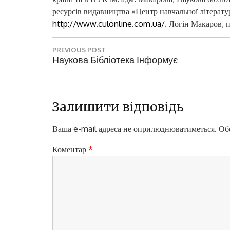
ресурсів видавництва «Центр навчальної літерату
http://www.culonline.com.ua/
. Логін Макаров, п
Н
PREVIOUS POST
а
P
Наукова Бібліотека Інформує
R
в
E
і
V
I
Залишити відповідь
г
O
а
U
Ваша e-mail адреса не оприлюднюватиметься.
Обо
S
ц
P
Коментар
*
і
O
S
я
T
з
:
а