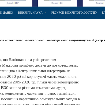
ЗИ ДАНИХ
ВІДКРИТА НАУКА
РЕСУРСИ ВІДКРИТОГО ДОСТУПУ
Е
овнотекстової електронної колекції книг видавництва «Центр 
о, що Національним університетом
ла Макарова придбано доступ до повнотекстових
авництва «Центр навчальної літератури» на
інця 2020 р.) всі користувачі мають можливість
отягом 2015-2020 рр. тільки через вебінтерфейс
е 1300 книг за різними тематиками: аудит,
ка, менеджмент, маркетинг, право, гуманітарні
на посилення карантинно-обмежувальних заходів в
іотека пропонує налаштувати віддалений доступ до