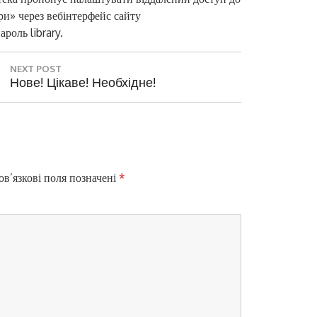
ри» через вебінтерфейс сайту
ароль library.
NEXT POST
N
Нове! Цікаве! Необхідне!
E
X
Цифрові серв
T
P
O
S
в’язкові поля позначені
*
T
: