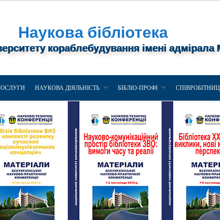
Наукова бібліотека
верситету кораблебудування імені адмірала
ПОСЛУГИ
НАУКОВА ДІЯЛЬНІСТЬ
БІБЛІО-ПРОФІ
СПІВРОБІТНИ