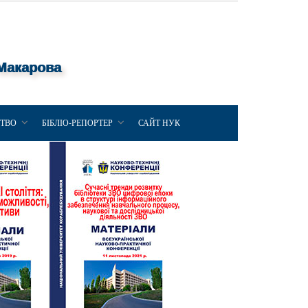
 Макарова
ЦТВО
БІБЛІО-РЕПОРТЕР
САЙТ НУК