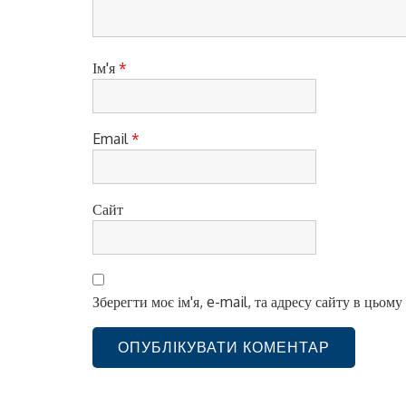
п
и
с
Ім'я
*
і
в
Email
*
Сайт
Зберегти моє ім'я, e-mail, та адресу сайту в цьом