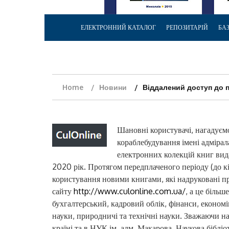
ЕЛЕКТРОННИЙ КАТАЛОГ
РЕПОЗИТАРІЙ
БА
Home
Новини
Віддалений доступ до п
Шановні користувачі, нагадуєм
кораблебудування імені адміра
електронних колекцій книг вид
2020 рік. Протягом передплаченого періоду (до к
користування новими книгами, які надруковані пр
сайту
http://www.culonline.com.ua/
, а це більш
бухгалтерський, кадровий облік, фінанси, економі
науки, природничі та технічні науки. Зважаючи 
країні та в НУК ім. адм. Макарова, Наукова бібл