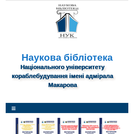
S
k
i
p
t
o
c
o
Наукова бібліотека
n
Національного університету
t
кораблебудування імені адмірала
e
n
Макарова
t