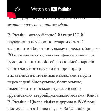
педагога, популяризатора науки і техніки.
Після
закінчення Харківського технологічного
інституту він приїхав до Миколаєва і все
життя прожив у нашому місті.
В. Рюмін – автор більше 100 книг і 1000
наукових та науково-популярних статей,
талановитий белетрист, якому належать близько
90 пригодницьких, науково-фантастичних та
гумористичних повістей, розповідей, нарисів.
Свого часу його наукові й творчі праці
видавалися величезними накладами та були
перекладені білоруською, болгарською,
німецькою, татарською, туркменською,
грузинською, азербайджанською мовами. Книга
В. Рюміна «Цікава хімія» відкрила в 1926 році
відому серію «Цікава наука». За 10 років ця