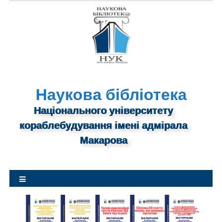
S
k
i
p
t
o
c
o
n
Наукова бібліотека
t
Національного університету
e
n
кораблебудування імені адмірала
t
Макарова