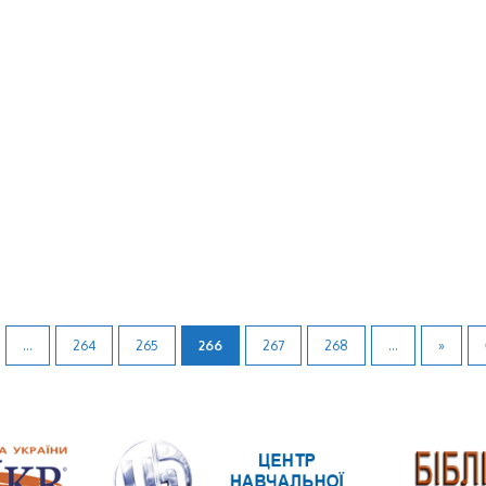
...
264
265
266
267
268
...
»