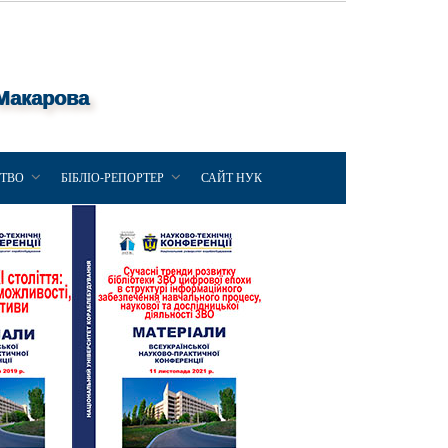
 Макарова
ЦТВО
БІБЛІО-РЕПОРТЕР
САЙТ НУК