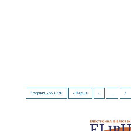
Сторінка 266 з 270
« Перша
«
...
3