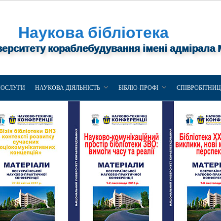
Наукова бібліотека
верситету кораблебудування імені адмірала
ПОСЛУГИ
НАУКОВА ДІЯЛЬНІСТЬ
БІБЛІО-ПРОФІ
СПІВРОБІТНИ