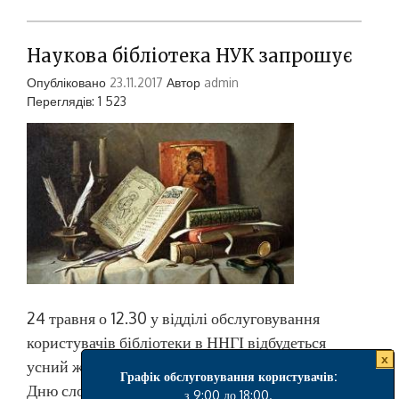
Наукова бібліотека НУК запрошує
Опубліковано
23.11.2017
Автор
admin
Переглядів: 1 523
24 травня о 12.30 у відділі обслуговування
користувачів бібліотеки в ННГІ відбудеться
x
усний журнал «Із глибини віків», присвячений
Графік обслуговування користувачів:
Дню слов’янської писемності і культури.
з 9:00 до 18:00.