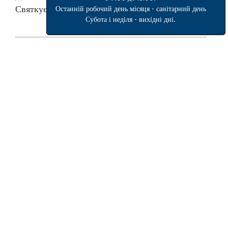
Святкуємо разом з бібліотекою!
Останній робочий день місяця - санітарний день
Субота і неділя - вихідні дні.
18 травня – День вишиванки
Опубліковано
23.11.2017
Автор
admin
Переглядів: 2 655
Всесвітній день вишиванки відзначається
щороку у третій четвер травня. День вишиванки