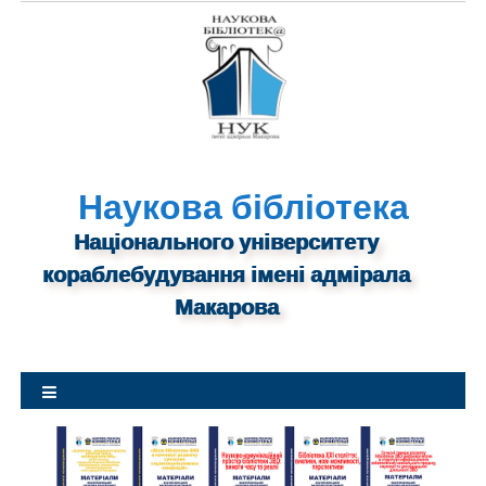
S
k
i
p
t
o
c
o
n
Наукова бібліотека
t
Національного університету
e
n
кораблебудування імені адмірала
t
Макарова