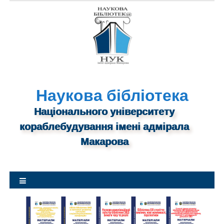
S
k
i
p
t
o
c
o
n
Наукова бібліотека
t
Національного університету
e
n
кораблебудування імені адмірала
t
Макарова