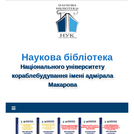
S
k
i
p
t
o
c
o
n
Наукова бібліотека
t
Національного університету
e
n
кораблебудування імені адмірала
t
Макарова