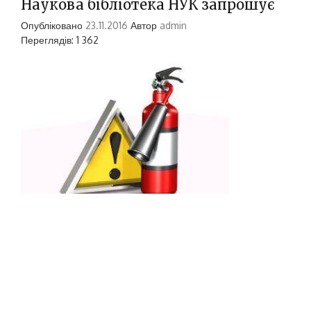
Наукова бібліотека НУК запрошує
Опубліковано
23.11.2016
Автор
admin
Переглядів: 1 362
24 листопада о 10.30 в Електронному
читальному залі (ауд.547) відбудеться зустріч з
Л.П.Чепелінською, фахівцем з пожежної та
техногенної безпеки НУК імені адмірала