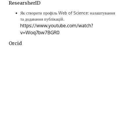
ResearsherID
Як створити профіль Web of Science: налаштування
та додавання публікацій.
https://www.youtube.com/watch?
v=Woq7bw7BGR0
Orcid
https://orcid.org/register
Google Академія
https://www.youtube.com/watch?
v=D9cLXf44mco
МОВА САЙТУ