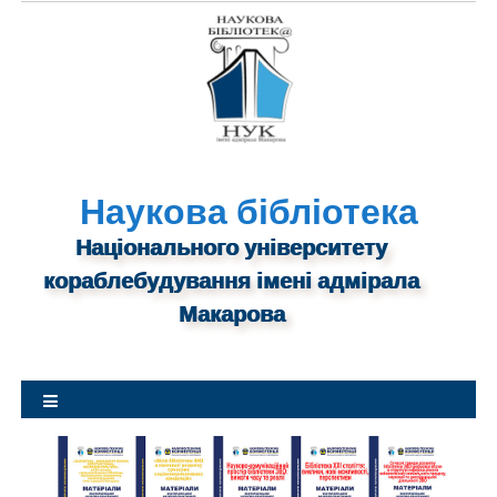
S
k
i
p
t
o
c
o
n
Наукова бібліотека
t
Національного університету
e
n
кораблебудування імені адмірала
t
Макарова