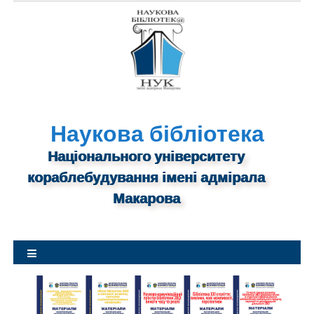
S
k
i
p
t
o
c
o
n
Наукова бібліотека
t
Національного університету
e
n
кораблебудування імені адмірала
t
Макарова