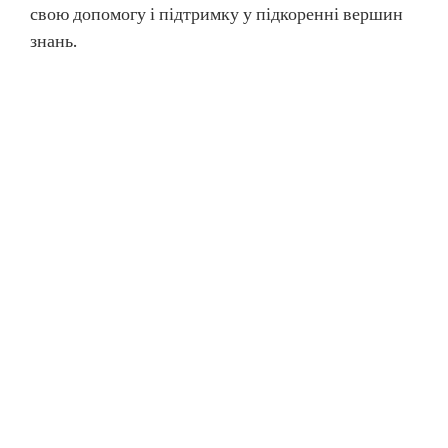
свою допомогу і підтримку у підкоренні вершин
знань.
Навчайтеся разом із бібліотекою!
МОВА САЙТУ
МИ У СОЦІАЛЬНИХ МЕРЕЖАХ