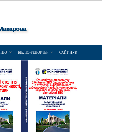
 Макарова
ЦТВО
БІБЛІО-РЕПОРТЕР
САЙТ НУК