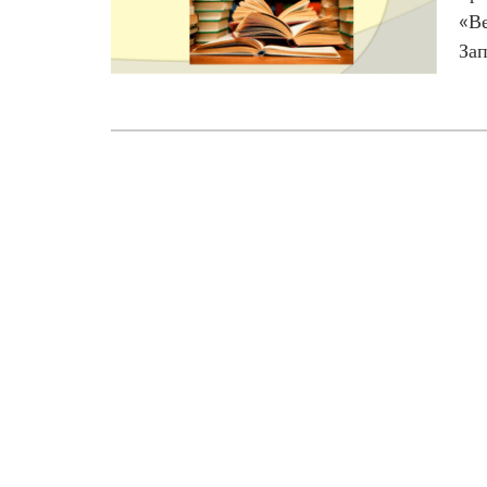
«Ве
Зап