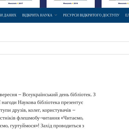
ЗИ ДАНИХ
ВІДКРИТА НАУКА
РЕСУРСИ ВІДКРИТОГО ДОСТУПУ
Е
вересня – Всеукраїнський день бібліотек. З
ї нагоди Наукова бібліотека презентує
тупи друзів, колег, користувачів –
стніків флешмобу-читання «Читаємо,
ємо, гуртуймося»! Захід проводиться з