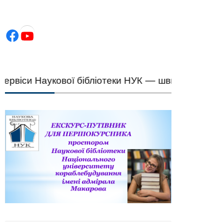
Facebook
YouTube
іси Наукової бібліотеки НУК — швидкий підбір н