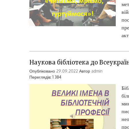
мет
вій
пос
пре
акт
Наукова бібліотека до Всеукраїн
Опубліковано
29.09.2022
Автор
admin
Переглядів: 1 384
Біб
біл
мин
пис
нео
про