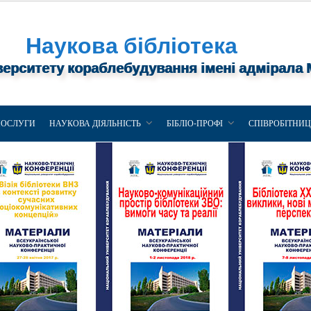
Наукова бібліотека
верситету кораблебудування імені адмірала
ПОСЛУГИ
НАУКОВА ДІЯЛЬНІСТЬ
БІБЛІО-ПРОФІ
СПІВРОБІТНИ