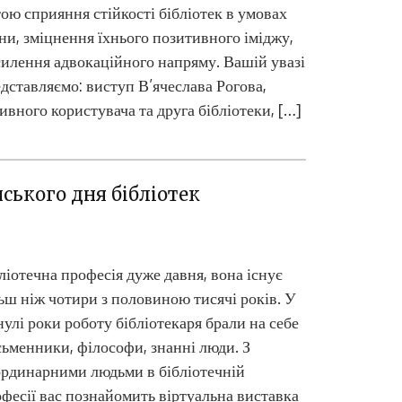
ою сприяння стійкості бібліотек в умовах
ни, зміцнення їхнього позитивного іміджу,
илення адвокаційного напряму. Вашій увазі
дставляємо: виступ В’ячеслава Рогова,
ивного користувача та друга бібліотеки, […]
Цифрові серв
ського дня бібліотек
ліотечна професія дуже давня, вона існує
ьш ніж чотири з половиною тисячі років. У
улі роки роботу бібліотекаря брали на себе
ьменники, філософи, знанні люди. З
рдинарними людьми в бібліотечній
фесії вас познайомить віртуальна виставка